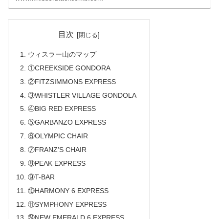
目次
ウィスラー山のマップ
①CREEKSIDE GONDORA
②FITZSIMMONS EXPRESS
③WHISTLER VILLAGE GONDOLA
④BIG RED EXPRESS
⑤GARBANZO EXPRESS
⑥OLYMPIC CHAIR
⑦FRANZ’S CHAIR
⑧PEAK EXPRESS
⑨T-BAR
⑩HARMONY 6 EXPRESS
⑪SYMPHONY EXPRESS
㉔NEW EMERALD 6 EXPRESS