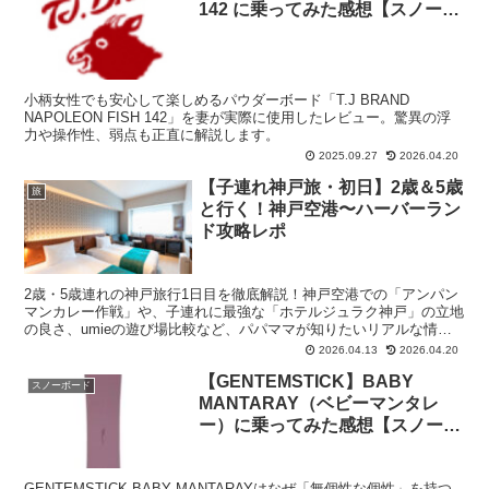
142 に乗ってみた感想【スノーボ
ード】【パウダーボード】
小柄女性でも安心して楽しめるパウダーボード「T.J BRAND
NAPOLEON FISH 142」を妻が実際に使用したレビュー。驚異の浮
力や操作性、弱点も正直に解説します。
2025.09.27
2026.04.20
【子連れ神戸旅・初日】2歳＆5歳
旅
と行く！神戸空港〜ハーバーラン
ド攻略レポ
2歳・5歳連れの神戸旅行1日目を徹底解説！神戸空港での「アンパン
マンカレー作戦」や、子連れに最強な「ホテルジュラク神戸」の立地
の良さ、umieの遊び場比較など、パパママが知りたいリアルな情報
をブログにまとめました。
2026.04.13
2026.04.20
【GENTEMSTICK】BABY
スノーボード
MANTARAY（ベビーマンタレ
ー）に乗ってみた感想【スノーボ
ード】
GENTEMSTICK BABY MANTARAYはなぜ「無個性な個性」を持つ