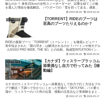
板なのか？ 身長153cmの女性スノーボーダーが、試乗を経てこの板
を選んだ理由を徹底解説。 パウダーでの「雪を切って走る」感覚
や、驚くほどバタつかない安定感、ストラクチャーの必要性まで、滑
2025.08.28
2026.04.20
り込んだからこそわかる本音のレビューです。
【TORRENT】RIDEのブーツは
スノーボード
至高のブーツたりえるのか？
RIDEの最新ブーツ「TORRENT（トーレント）」を徹底レビュー！
長年悩まされた「踵の浮き」は解消されるのか？バートンや他モデル
（LASSO PRO WIDE, THE 92）との比較、熱成型INTUITIONインナ
ーの魅力、サイズ感まで、10年以上のスノボ歴を持つ筆者が本音で
2025.05.26
2026.05.02
語ります。
【カナダ】ウィスラーブラッコム
スノーボード
添乗員なし自力で行ってみた【移
動編】
カナダのウィスラーブラッコムへ添乗員なしで自力で行く方法をブロ
グで解説！下調べで分かりにくかった空港の「SKYLYNX」バス乗り
場や、ウィスラーのバス停の位置、移動の注意点など実体験をまとめ
ました。
2021.07.15
2026.05.17