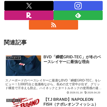
関連記事
BVD「瞬暖GRID-TEC」が冬のベ
スノーボード
ースレイヤーに最強な理由
スノーボードのベースレイヤーに最適なBVD「瞬暖GRID-TEC」をレ
ビュー！3,000円台と低価格ながら、長めの丈で背中が出ず、グリッ
ド構造で汗冷えも防止。ハイネックとタートルネックの使用感の違い
や、雪山での着心地を詳しく解説します。
2026.01.16
2026.04.20
【T.J BRAND】NAPOLEON
スノーボード
FISH（ナポレオンフィッシュ）