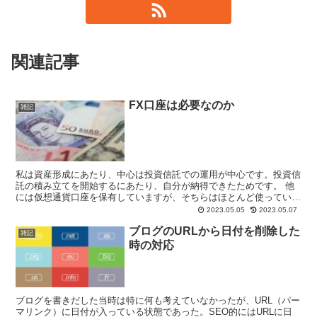
関連記事
FX口座は必要なのか
雑記
私は資産形成にあたり、中心は投資信託での運用が中心です。投資信
託の積み立てを開始するにあたり、自分が納得できたためです。 他
には仮想通貨口座を保有していますが、そちらはほとんど使っていま
せん。開設したらいくらかビットコインをキャッシュバック...
2023.05.05
2023.05.07
ブログのURLから日付を削除した
雑記
時の対応
ブログを書きだした当時は特に何も考えていなかったが、URL（パー
マリンク）に日付が入っている状態であった。SEO的にはURLに日