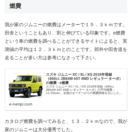
燃費
我が家のジムニーの燃費はメーターで１５．３ｋｍです。
田舎ということもあり、割と伸びている印象です。e燃費
という車の燃費を調べることができるサイトによると、実
測値の平均は１２．３ｋｍとのことです。郊外や田舎道を
走ることが多い方は参考になさって下さい。
スズキ ジムニー XC / XL / XG 2018年登録
（660cc JB64W 4AT 4WD レギュラー ターボ）
の燃費 - e燃費
スズキ ジムニー XC / XL / XG 2018年登録（660cc
JB64W 4AT 4WD レギュラー ターボ）の平均燃費：
12.25km/L。全国のオーナーからの燃費情報を元にした実
燃費が分かります。クルマの乗り方によっても燃費は...
e-nenpi.com
カタログ燃費を調べてみると、１３．２ｋｍなので、我が
家のジムニーは大分優秀でした。