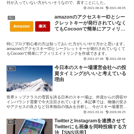
付が入っていない方がいいそうなので、直すことにした。
2021.08.04
2021.08.05
amazonのアクセスキーIDとシー
雑記
クレットキーが発行されていなく
てもCocoonで簡単にアフィリエ
イトリンクを作成する方法
特にブログ初心者の方は知っておいた方がいいやり方かと思います。
amazonのアクセスキーIDとシークレットキーが発行されていなくて
もCocoonで簡単にアフィリエイトリンクを作成できます。
2021.07.08
2021.08.04
今日本のスキー場運営会社への投
雑記
資タイミングがいいと考えている
理由
世界トップクラスの雪質を誇る日本のスキー場は、外資からの買収や
インバウンド需要で今大注目されています。本記事では、物価の安さ
やアクセスの良さなど日本独自の強みを分析し、今がスキー場運営会
社への投資チャンスである理由を詳しく解説します。
2021.03.31
2026.06.25
TwitterとInstagramを連携させて
雑記
Twitterにも画像を同時投稿する方
法【SNS活用】