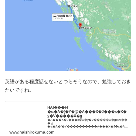
英語がある程度話せないとつらそうなので、勉強しておき
たいですね。
HAI���낭
�܃c�A�[�Y�@�A���X�J���s�X�
y�V�����X�g
�A���X�J���s�̃X�y�V�����X�gHAI��
�낭
�܃c�A�[�Y�����͂�����A���X�J�̃c�A�
[�A�o�X�A�z�e���A�A���X�J�S���Ȃ
www.haishirokuma.com
ǂ̏��