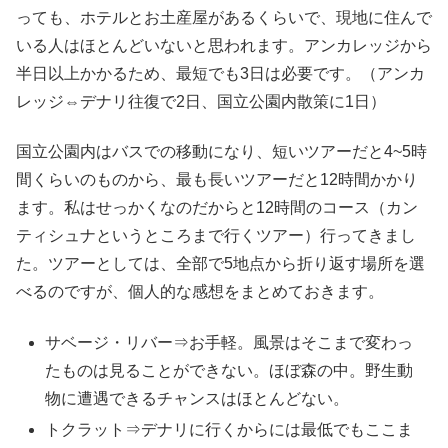
っても、ホテルとお土産屋があるくらいで、現地に住んで
いる人はほとんどいないと思われます。アンカレッジから
半日以上かかるため、最短でも3日は必要です。（アンカ
レッジ⇔デナリ往復で2日、国立公園内散策に1日）
国立公園内はバスでの移動になり、短いツアーだと4~5時
間くらいのものから、最も長いツアーだと12時間かかり
ます。私はせっかくなのだからと12時間のコース（カン
ティシュナというところまで行くツアー）行ってきまし
た。ツアーとしては、全部で5地点から折り返す場所を選
べるのですが、個人的な感想をまとめておきます。
サベージ・リバー⇒お手軽。風景はそこまで変わっ
たものは見ることができない。ほぼ森の中。野生動
物に遭遇できるチャンスはほとんどない。
トクラット⇒デナリに行くからには最低でもここま