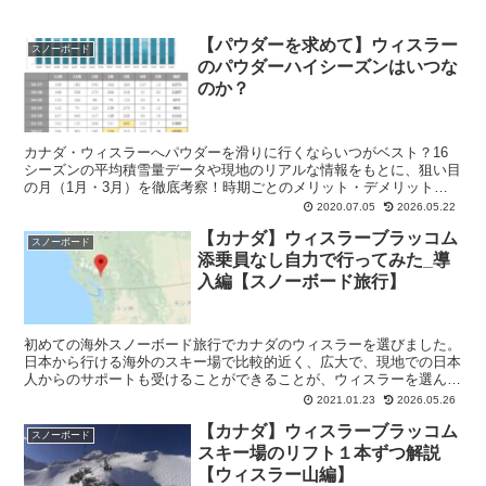
【パウダーを求めて】ウィスラー
スノーボード
のパウダーハイシーズンはいつな
のか？
カナダ・ウィスラーへパウダーを滑りに行くならいつがベスト？16
シーズンの平均積雪量データや現地のリアルな情報をもとに、狙い目
の月（1月・3月）を徹底考察！時期ごとのメリット・デメリットも
解説します。
2020.07.05
2026.05.22
【カナダ】ウィスラーブラッコム
スノーボード
添乗員なし自力で行ってみた_導
入編【スノーボード旅行】
初めての海外スノーボード旅行でカナダのウィスラーを選びました。
日本から行ける海外のスキー場で比較的近く、広大で、現地での日本
人からのサポートも受けることができることが、ウィスラーを選んだ
理由です。
2021.01.23
2026.05.26
【カナダ】ウィスラーブラッコム
スノーボード
スキー場のリフト１本ずつ解説
【ウィスラー山編】