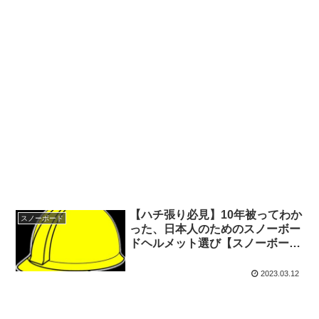
【ハチ張り必見】10年被ってわか
スノーボード
った、日本人のためのスノーボー
ドヘルメット選び【スノーボー
ド・スキー】ヘルメット難民のた
めの、ヘルメット試着記【日本人
2023.03.12
向け】